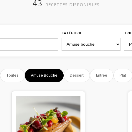
43
RECETTES DISPONIBLES
CATÉGORIE
TRI
Toutes
Amuse Bouche
Dessert
Entrée
Plat