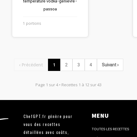
température vodka-genièvre-
passoa
1 portions
‹ Précédent
1
2
3
4
Suivant ›
Page 1 sur 4 • Recettes 1 à 12 sur 43
MENU
ChefGPT.fr génère pour
vous des recettes
TOUTES LES RECETTES
détaillées avec coûts,