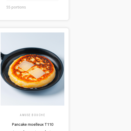
55 portions
AMUSE BOUCHE
Pancake moelleux T110