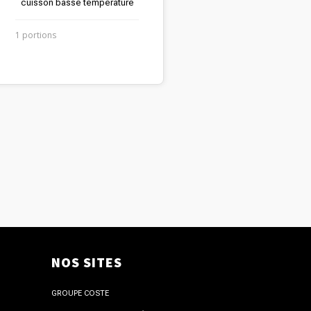
cuisson basse température
1 portions
NOS SITES
GROUPE COSTE