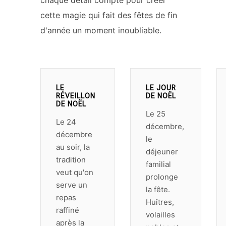
chaque détail compte pour créer
cette magie qui fait des fêtes de fin
d'année un moment inoubliable.
LE
LE JOUR
RÉVEILLON
DE NOËL
DE NOËL
Le 25
Le 24
décembre,
décembre
le
au soir, la
déjeuner
tradition
familial
veut qu'on
prolonge
serve un
la fête.
repas
Huîtres,
raffiné
volailles
après la