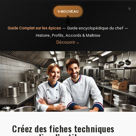
×
✨
NOUVEAU
🌡️
Guide Complet sur les épices
— Guide encyclopédique du chef —
Histoire, Profils, Accords & Maîtrise
Découvrir
→
Créez des fiches techniques