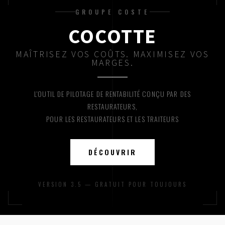
GROUPE COSTE
COCOTTE
MAÎTRISEZ VOS COÛTS. MAXIMISEZ VOS
MARGES.
L'OUTIL DE PILOTAGE DE RENTABILITÉ CONÇU PAR DES
RESTAURATEURS,
POUR LES RESTAURATEURS ET LES TRAITEURS
DÉCOUVRIR
VERSION 3.5 — GRATUIT POUR TOUJOURS