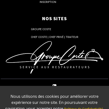
INSCRIPTION
NOS SITES
GROUPE COSTE
CHEF COSTE | CHEF PRIVÉ | TRAITEUR
+33 1 87 66 87 48
Nous utilisons des cookies pour améliorer votre
expérience sur notre site. En poursuivant votre
GROUPE COSTE | 1 RUE DE STOCKHOLM 75008 PARIS
navigation, vous acceptez notre
.
Politique de Confidentialité