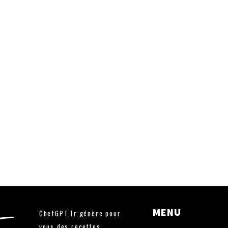
MENU
ChefGPT.fr génère pour
vous des recettes