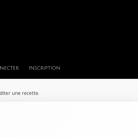
necter
Inscription
iter une recette.