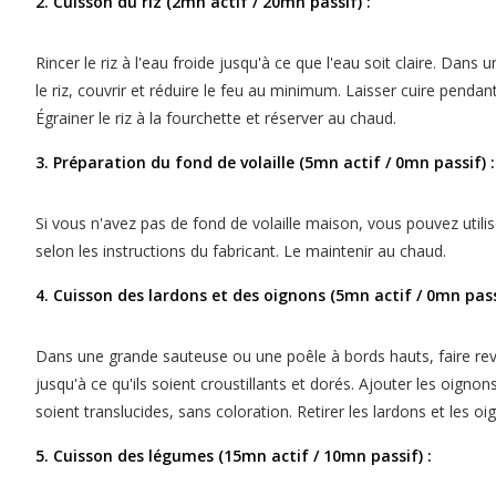
2. Cuisson du riz (2mn actif / 20mn passif) :
Rincer le riz à l'eau froide jusqu'à ce que l'eau soit claire. Dans
le riz, couvrir et réduire le feu au minimum. Laisser cuire penda
Égrainer le riz à la fourchette et réserver au chaud.
3. Préparation du fond de volaille (5mn actif / 0mn passif) :
Si vous n'avez pas de fond de volaille maison, vous pouvez utili
selon les instructions du fabricant. Le maintenir au chaud.
4. Cuisson des lardons et des oignons (5mn actif / 0mn passi
Dans une grande sauteuse ou une poêle à bords hauts, faire reve
jusqu'à ce qu'ils soient croustillants et dorés. Ajouter les oignons
soient translucides, sans coloration. Retirer les lardons et les o
5. Cuisson des légumes (15mn actif / 10mn passif) :