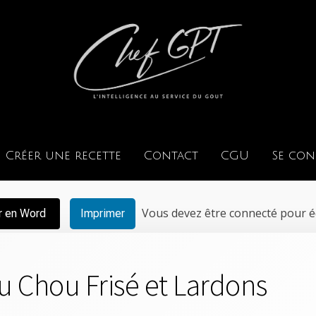
Créer une recette
Contact
CGU
Se con
Vous devez être connecté pour éd
r en Word
Imprimer
 Chou Frisé et Lardons