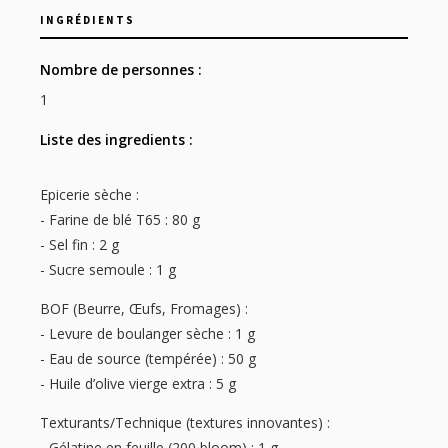
INGRÉDIENTS
Nombre de personnes :
1
Liste des ingredients :
Epicerie sèche :
- Farine de blé T65 : 80 g
- Sel fin : 2 g
- Sucre semoule : 1 g
BOF (Beurre, Œufs, Fromages) :
- Levure de boulanger sèche : 1 g
- Eau de source (tempérée) : 50 g
- Huile d’olive vierge extra : 5 g
Texturants/Technique (textures innovantes) :
- Gélatine en feuille (200 bloom) : 1 g